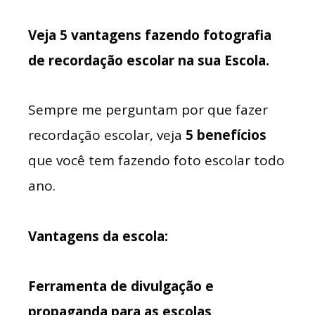
Veja 5 vantagens fazendo fotografia
de recordação escolar na sua Escola.
Sempre me perguntam por que fazer
recordação escolar, veja
5 benefícios
que você tem fazendo foto escolar todo
ano.
Vantagens da escola:
F
erramenta de divulgação e
propaganda para as escolas