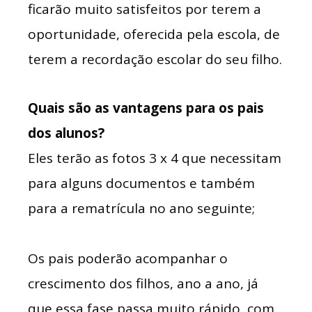
ficarão muito satisfeitos por terem a
oportunidade, oferecida pela escola, de
terem a recordação escolar do seu filho.
Quais são as vantagens para os pais
dos alunos?
Eles terão as fotos 3 x 4 que necessitam
para alguns documentos e também
para a rematrícula no ano seguinte;
Os pais poderão acompanhar o
crescimento dos filhos, ano a ano, já
que essa fase passa muito rápido, com