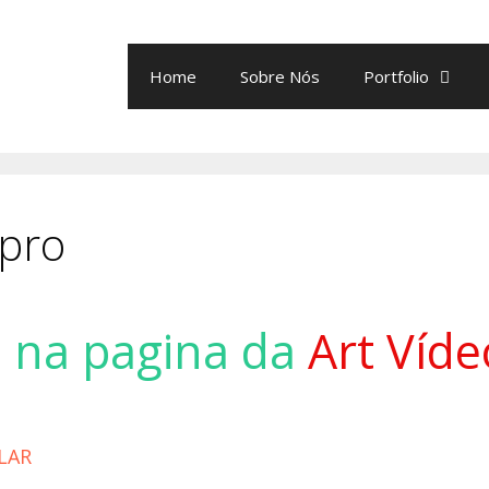
Home
Sobre Nós
Portfolio
 pro
 na pagina da
Art Víd
LAR